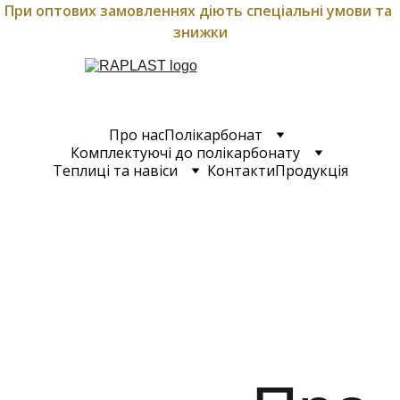
При оптових замовленнях діють спеціальні умови та 
знижки
Про нас
Полікарбонат
Комплектуючі до полікарбонату
Теплиці та навіси
Контакти
Продукція
(066) 
(067) 
Передз
648 
213 
вонити
05 15
80 08
 вам?