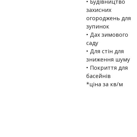
• Будівництво
захисних
огороджень для
зупинок
• Дах зимового
саду
• Для стін для
зниження шуму
• Покриття для
басейнів
*ціна за кв/м