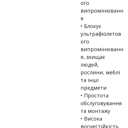
ого
випромінюванн
я
• Блокує
ультрафіолетов
ого
випромінюванн
я,
з
хищає
людей,
рослини, меблі
та інші
предмети
• Простота
обслуговування
та монтажу
• Висока
вогнестійкість