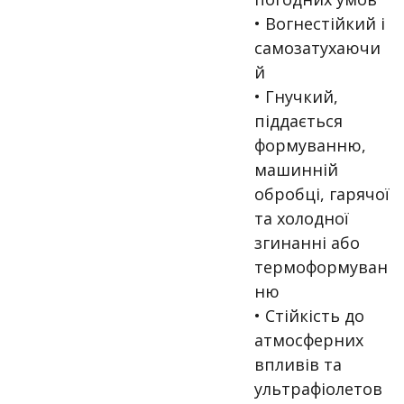
• Вогнестійкий і
самозатухаючи
й
•
Гнучкий,
піддається
формуванню,
машинній
обробці, гарячої
та холодної
згинанні або
термоформуван
ню
• Стійкість до
атмосферних
впливів та
ультрафіолетов