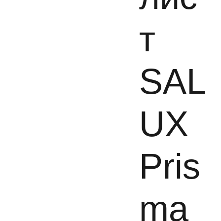
т
SAL
UX
Pris
ma