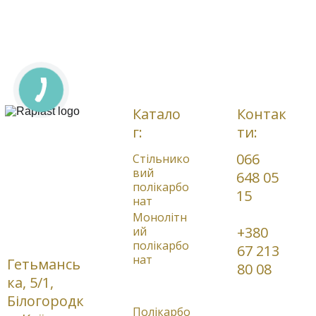
СТАНДАРТНІ 
ПО
ДОСТАВК
ТА 
РІЗ
А ПО ВСІЙ 
ІНДИВІДУАЛЬН
КА 
УКРАЇНІ 
І РОЗМІРИ
Катало
Контак
г:
ти:
066 
Стільнико
вий 
648 05 
полікарбо
15     
нат
Монолітн
+380 
ий
полікарбо
67 213 
нат
Гетьмансь
80 08
ка, 5/1, 
Профільов
ані листи
Білогородк
Полікарбо